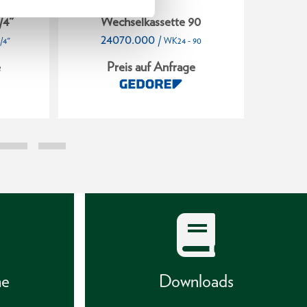
/4"
Wechselkassette 90
We
24070.000
24
/
/4"
WK24 - 90
e
Preis auf Anfrage
P
he
Downloads