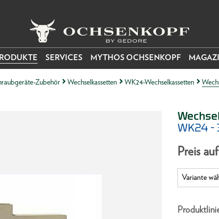
RODUKTE
SERVICES
MYTHOS OCHSENKOPF
MAGAZ
raubgeräte-Zubehör
Wechselkassetten
WK24-Wechselkassetten
Wechs
Wechsel
WK24 - 
Preis au
Produktlini