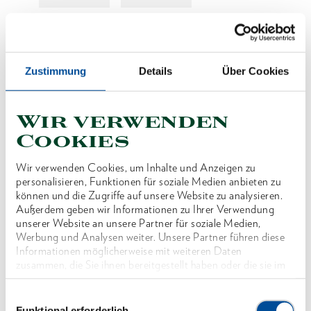
Preis auf Anfrage
Zustimmung
Details
Über Cookies
Produktlinie
Wir verwenden
Cookies
Produktbeschreibung
Wir verwenden Cookies, um Inhalte und Anzeigen zu
SW 2 3/16", passend für Kassettenschrauber Typ
personalisieren, Funktionen für soziale Medien anbieten zu
LDK-3
können und die Zugriffe auf unsere Website zu analysieren.
Außerdem geben wir Informationen zu Ihrer Verwendung
unserer Website an unsere Partner für soziale Medien,
Abmessungen und Gewichte
Werbung und Analysen weiter. Unsere Partner führen diese
Informationen möglicherweise mit weiteren Daten
zusammen, die Sie ihnen bereitgestellt haben oder die sie im
Lieferumfang
Rahmen Ihrer Nutzung der Dienste gesammelt haben. Unsere
vollständige Datenschutzerklärung finden Sie
hier
Einwilligungsauswahl
Funktional erforderlich