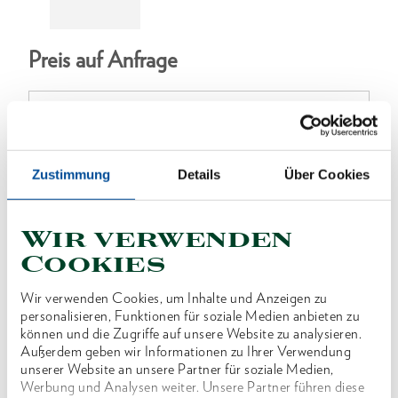
Preis auf Anfrage
ONLINE KAUFEN
Zustimmung
Details
Über Cookies
Wir verwenden
HÄNDLER FINDEN
Cookies
Wir verwenden Cookies, um Inhalte und Anzeigen zu
Produktlinie
EAN
4046459062691
personalisieren, Funktionen für soziale Medien anbieten zu
können und die Zugriffe auf unsere Website zu analysieren.
Produktbeschreibung
Außerdem geben wir Informationen zu Ihrer Verwendung
unserer Website an unsere Partner für soziale Medien,
Im Lieferumfang von z.B. KL-0039-160 E
Werbung und Analysen weiter. Unsere Partner führen diese