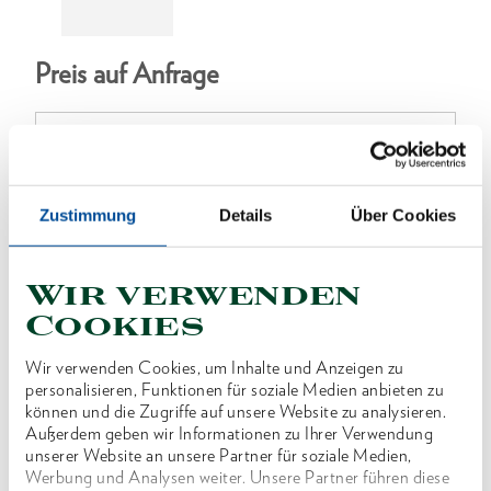
Preis auf Anfrage
ONLINE KAUFEN
Zustimmung
Details
Über Cookies
Wir verwenden
HÄNDLER FINDEN
Cookies
Wir verwenden Cookies, um Inhalte und Anzeigen zu
Produktlinie
EAN
4046459062820
personalisieren, Funktionen für soziale Medien anbieten zu
können und die Zugriffe auf unsere Website zu analysieren.
Produktbeschreibung
Außerdem geben wir Informationen zu Ihrer Verwendung
unserer Website an unsere Partner für soziale Medien,
Im Lieferumfang von z.B. KL-0039-160 E
Werbung und Analysen weiter. Unsere Partner führen diese