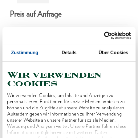
Preis auf Anfrage
ONLINE KAUFEN
Zustimmung
Details
Über Cookies
Wir verwenden
HÄNDLER FINDEN
Cookies
Wir verwenden Cookies, um Inhalte und Anzeigen zu
Produktlinie
personalisieren, Funktionen für soziale Medien anbieten zu
EAN
4046459062271
können und die Zugriffe auf unsere Website zu analysieren.
Außerdem geben wir Informationen zu Ihrer Verwendung
Produktbeschreibung
unserer Website an unsere Partner für soziale Medien,
Werbung und Analysen weiter. Unsere Partner führen diese
Im Lieferumfang von KL-0039-814 E enthalten.
Informationen möglicherweise mit weiteren Daten