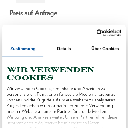
Preis auf Anfrage
ONLINE KAUFEN
Zustimmung
Details
Über Cookies
Wir verwenden
HÄNDLER FINDEN
Cookies
Wir verwenden Cookies, um Inhalte und Anzeigen zu
Produktlinie
personalisieren, Funktionen für soziale Medien anbieten zu
EAN
4046459062349
können und die Zugriffe auf unsere Website zu analysieren.
Außerdem geben wir Informationen zu Ihrer Verwendung
Produktbeschreibung
unserer Website an unsere Partner für soziale Medien,
Werbung und Analysen weiter. Unsere Partner führen diese
Im Lieferumfang von KL-0039-814 E enthalten.
Informationen möglicherweise mit weiteren Daten