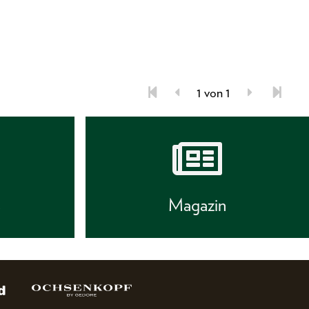
1 von 1
s
Magazin