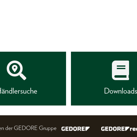
ändlersuche
Download
nien der GEDORE Gruppe