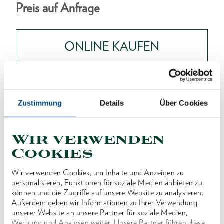
Preis auf Anfrage
ONLINE KAUFEN
HÄNDLER FINDEN
Zustimmung
Details
Über Cookies
Produktlinie
EAN
4060833007825
Wir verwenden
Produktbeschreibung
Cookies
Geschmiedete Ausführung aus Spezialstahl
Wir verwenden Cookies, um Inhalte und Anzeigen zu
Pinne mit Nagelzieher
personalisieren, Funktionen für soziale Medien anbieten zu
können und die Zugriffe auf unsere Website zu analysieren.
Bahn und Pinne blank geschliffen
Außerdem geben wir Informationen zu Ihrer Verwendung
Abgerundete Kanten
unserer Website an unsere Partner für soziale Medien,
Werbung und Analysen weiter. Unsere Partner führen diese