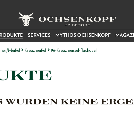
RODUKTE
SERVICES
MYTHOS OCHSENKOPF
MAGAZ
ner/Meißel
Kreuzmeißel
96-Kreuzmeissel-flachoval
UKTE
S WURDEN KEINE ERGE