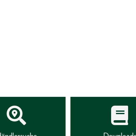
ändlersuche
Download