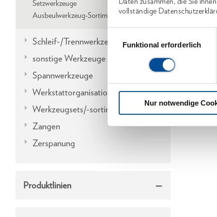
Daten zusammen, die Sie ihnen
Setzwerkzeuge
vollständige Datenschutzerklär
Ausbeulwerkzeug-Sortimente
Einwilligungsauswahl
Schleif-/Trennwerkzeuge
Funktional erforderlich
sonstige Werkzeuge
Spannwerkzeuge
Werkstattorganisation
Nur notwendige Cook
Werkzeugsets/-sortimente
Zangen
Zerspanung
Produktlinien