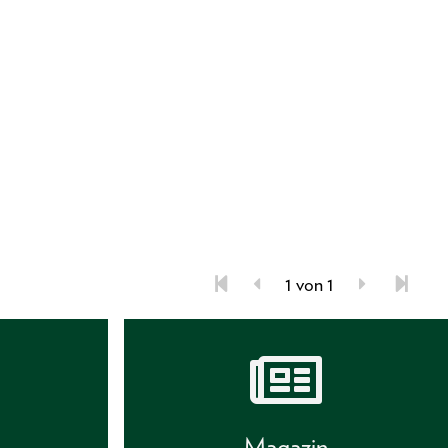
1 von 1
s
Magazin