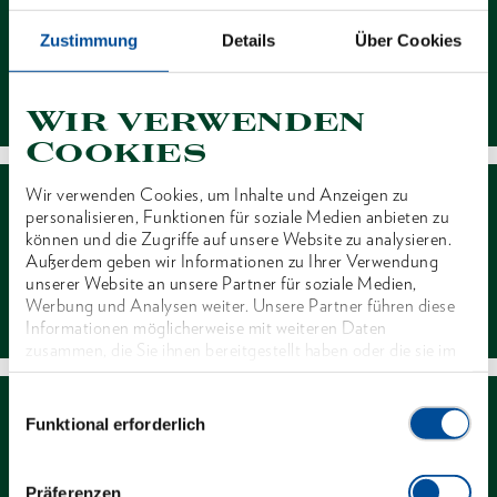
Zustimmung
Details
Über Cookies
Kontakt
Wir verwenden
Cookies
Wir verwenden Cookies, um Inhalte und Anzeigen zu
personalisieren, Funktionen für soziale Medien anbieten zu
können und die Zugriffe auf unsere Website zu analysieren.
Außerdem geben wir Informationen zu Ihrer Verwendung
unserer Website an unsere Partner für soziale Medien,
Händlersuche
Werbung und Analysen weiter. Unsere Partner führen diese
Informationen möglicherweise mit weiteren Daten
zusammen, die Sie ihnen bereitgestellt haben oder die sie im
Rahmen Ihrer Nutzung der Dienste gesammelt haben. Unsere
vollständige Datenschutzerklärung finden Sie
hier
Einwilligungsauswahl
Funktional erforderlich
Präferenzen