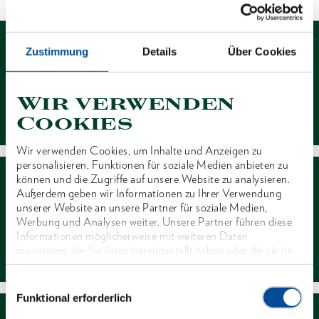
Zustimmung
Details
Über Cookies
Wir verwenden
Kontakt
Cookies
Wir verwenden Cookies, um Inhalte und Anzeigen zu
personalisieren, Funktionen für soziale Medien anbieten zu
können und die Zugriffe auf unsere Website zu analysieren.
Außerdem geben wir Informationen zu Ihrer Verwendung
unserer Website an unsere Partner für soziale Medien,
Werbung und Analysen weiter. Unsere Partner führen diese
Informationen möglicherweise mit weiteren Daten
Händlersuche
zusammen, die Sie ihnen bereitgestellt haben oder die sie im
Rahmen Ihrer Nutzung der Dienste gesammelt haben. Unsere
vollständige Datenschutzerklärung finden Sie
hier
Einwilligungsauswahl
Funktional erforderlich