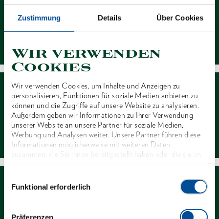
Zustimmung
Details
Über Cookies
Kontakt
Wir verwenden
Cookies
Wir verwenden Cookies, um Inhalte und Anzeigen zu
personalisieren, Funktionen für soziale Medien anbieten zu
können und die Zugriffe auf unsere Website zu analysieren.
Außerdem geben wir Informationen zu Ihrer Verwendung
unserer Website an unsere Partner für soziale Medien,
Händlersuche
Werbung und Analysen weiter. Unsere Partner führen diese
Informationen möglicherweise mit weiteren Daten
zusammen, die Sie ihnen bereitgestellt haben oder die sie im
Rahmen Ihrer Nutzung der Dienste gesammelt haben. Unsere
vollständige Datenschutzerklärung finden Sie
hier
Einwilligungsauswahl
Funktional erforderlich
Präferenzen