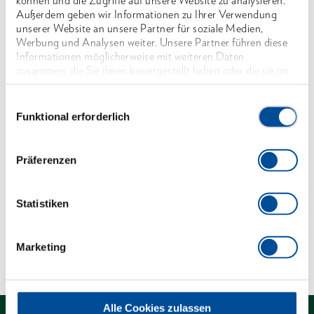
können und die Zugriffe auf unsere Website zu analysieren.
Ergonomische Griffform für präzises,
Außerdem geben wir Informationen zu Ihrer Verwendung
ermüdungsfreies Arbeiten
unserer Website an unsere Partner für soziale Medien,
Werbung und Analysen weiter. Unsere Partner führen diese
Formschlüssige Verbindung von Griff und Klinge
Informationen möglicherweise mit weiteren Daten
für optimale Kraftübertragung
zusammen, die Sie ihnen bereitgestellt haben oder die sie im
Rahmen Ihrer Nutzung der Dienste gesammelt haben. Unsere
Antriebsform-Markierung am Griffende
vollständige Datenschutzerklärung finden Sie
hier
Einwilligungsauswahl
Klinge aus Molybdän-Vanadium-Stahl, vergütet
Funktional erforderlich
Abmessungen und Gewichte
Präferenzen
Lieferumfang
Statistiken
Technische Eigenschaften
Marketing
Alle Cookies zulassen