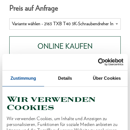
Preis auf Anfrage
ONLINE KAUFEN
HÄNDLER FINDEN
Zustimmung
Details
Über Cookies
Produktlinie
EAN
4010886803172
Wir verwenden
Produktbeschreibung
Cookies
3-Komponenten-Griff Power-Grip³ mit
Wir verwenden Cookies, um Inhalte und Anzeigen zu
Aufhängeloch
personalisieren, Funktionen für soziale Medien anbieten zu