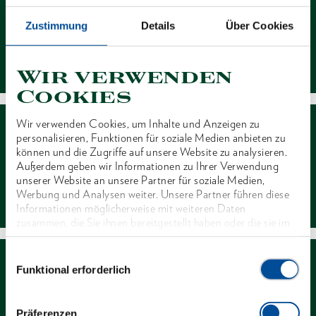
Zustimmung
Details
Über Cookies
Kontakt
Wir verwenden
Cookies
Wir verwenden Cookies, um Inhalte und Anzeigen zu
personalisieren, Funktionen für soziale Medien anbieten zu
können und die Zugriffe auf unsere Website zu analysieren.
Außerdem geben wir Informationen zu Ihrer Verwendung
unserer Website an unsere Partner für soziale Medien,
Händlersuche
Werbung und Analysen weiter. Unsere Partner führen diese
Informationen möglicherweise mit weiteren Daten
zusammen, die Sie ihnen bereitgestellt haben oder die sie im
Rahmen Ihrer Nutzung der Dienste gesammelt haben. Unsere
vollständige Datenschutzerklärung finden Sie
hier
Einwilligungsauswahl
Funktional erforderlich
Präferenzen