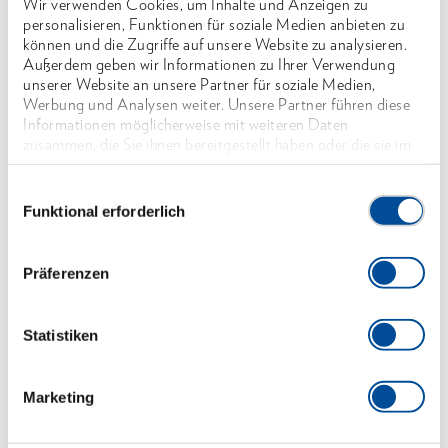
Spitze nach DIN ISO 2380-1 Form A
Wir verwenden Cookies, um Inhalte und Anzeigen zu
personalisieren, Funktionen für soziale Medien anbieten zu
3-Komponenten-Griff Power-Grip³ mit
können und die Zugriffe auf unsere Website zu analysieren.
Außerdem geben wir Informationen zu Ihrer Verwendung
Aufhängeloch
unserer Website an unsere Partner für soziale Medien,
Ergonomische Griffform für präzises,
Werbung und Analysen weiter. Unsere Partner führen diese
Informationen möglicherweise mit weiteren Daten
ermüdungsfreies Arbeiten
zusammen, die Sie ihnen bereitgestellt haben oder die sie im
Formschlüssige Verbindung von Griff und Klinge
Rahmen Ihrer Nutzung der Dienste gesammelt haben. Unsere
vollständige Datenschutzerklärung finden Sie
hier
für optimale Kraftübertragung
Einwilligungsauswahl
Funktional erforderlich
Antriebsform-Markierung am Griffende
Klinge aus Molybdän-Vanadium-Stahl, vergütet
Präferenzen
Abmessungen und Gewichte
Statistiken
Lieferumfang
Marketing
Technische Eigenschaften