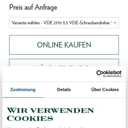
Preis auf Anfrage
ONLINE KAUFEN
HÄNDLER FINDEN
Produktlinie
EAN
4010886826041
Zustimmung
Details
Über Cookies
Produktbeschreibung
Wir verwenden
Stückgeprüft, VDE isoliert bis 1000 V, nach EN
Cookies
60900/IEC 60900, vollisolierte Klinge