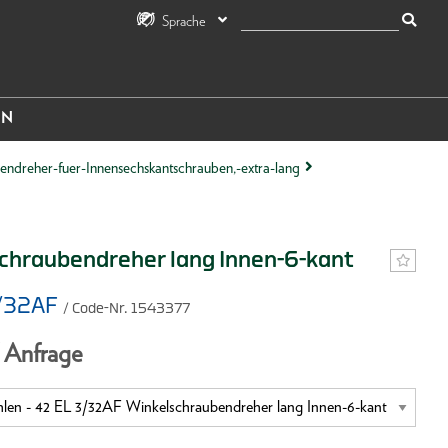
Sprache
IN
ndreher-fuer-Innensechskantschrauben,-extra-lang
chraubendreher lang Innen-6-kant
3/32AF
/ Code-Nr. 1543377
f Anfrage