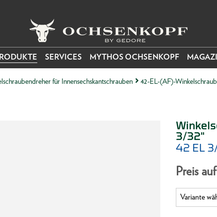
RODUKTE
SERVICES
MYTHOS OCHSENKOPF
MAGAZ
lschraubendreher für Innensechskantschrauben
42-EL-(AF)-Winkelschraube
Winkels
3/32"
42 EL 
Preis au