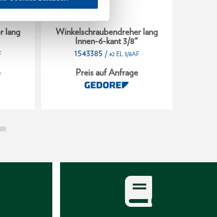
r lang
Winkelschraubendreher lang
Winkel
"
Innen-6-kant 3/8"
I
1543385
1
/
F
42 EL 3/8AF
e
Preis auf Anfrage
P