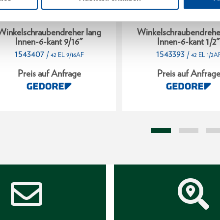
Winkelschraubendreher lang
Winkelschraubendrehe
Innen-6-kant 9/16"
Innen-6-kant 1/2
1543407
1543393
/
/
42 EL 9/16AF
42 EL 1/2A
Preis auf Anfrage
Preis auf Anfrag