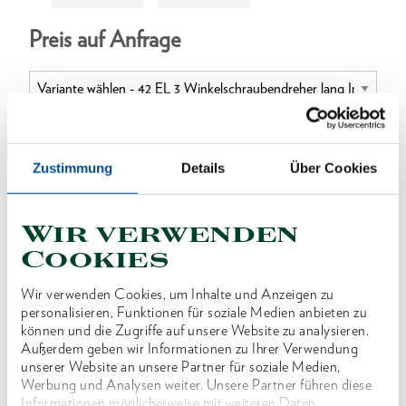
Preis auf Anfrage
ONLINE KAUFEN
Zustimmung
Details
Über Cookies
Wir verwenden
HÄNDLER FINDEN
Cookies
Wir verwenden Cookies, um Inhalte und Anzeigen zu
Produktlinie
EAN
4010886635117
personalisieren, Funktionen für soziale Medien anbieten zu
können und die Zugriffe auf unsere Website zu analysieren.
Produktbeschreibung
Außerdem geben wir Informationen zu Ihrer Verwendung
unserer Website an unsere Partner für soziale Medien,
Ausführung nach DIN ISO 2936
Werbung und Analysen weiter. Unsere Partner führen diese
Chrom-Vanadium-Stahl 61CrSiV5, verzinkt
Informationen möglicherweise mit weiteren Daten