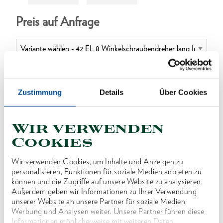
Preis auf Anfrage
ONLINE KAUFEN
Zustimmung
Details
Über Cookies
Wir verwenden
HÄNDLER FINDEN
Cookies
Wir verwenden Cookies, um Inhalte und Anzeigen zu
Produktlinie
EAN
4010886635162
personalisieren, Funktionen für soziale Medien anbieten zu
können und die Zugriffe auf unsere Website zu analysieren.
Produktbeschreibung
Außerdem geben wir Informationen zu Ihrer Verwendung
unserer Website an unsere Partner für soziale Medien,
Ausführung nach DIN ISO 2936
Werbung und Analysen weiter. Unsere Partner führen diese
Chrom-Vanadium-Stahl 61CrSiV5, verzinkt
Informationen möglicherweise mit weiteren Daten