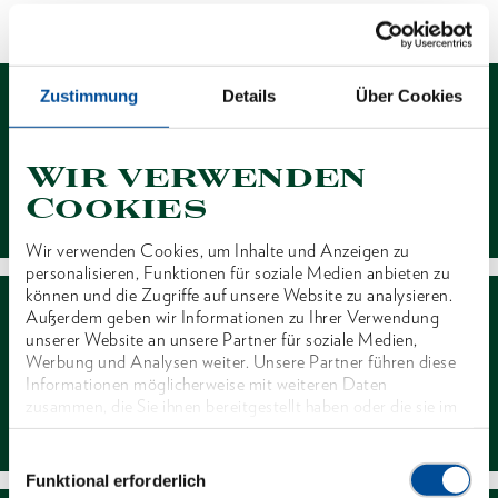
1 von 1
Zustimmung
Details
Über Cookies
Wir verwenden
Kontakt
Cookies
Wir verwenden Cookies, um Inhalte und Anzeigen zu
personalisieren, Funktionen für soziale Medien anbieten zu
können und die Zugriffe auf unsere Website zu analysieren.
Außerdem geben wir Informationen zu Ihrer Verwendung
unserer Website an unsere Partner für soziale Medien,
Werbung und Analysen weiter. Unsere Partner führen diese
Informationen möglicherweise mit weiteren Daten
zusammen, die Sie ihnen bereitgestellt haben oder die sie im
Händlersuche
Rahmen Ihrer Nutzung der Dienste gesammelt haben. Unsere
vollständige Datenschutzerklärung finden Sie
hier
Einwilligungsauswahl
Funktional erforderlich