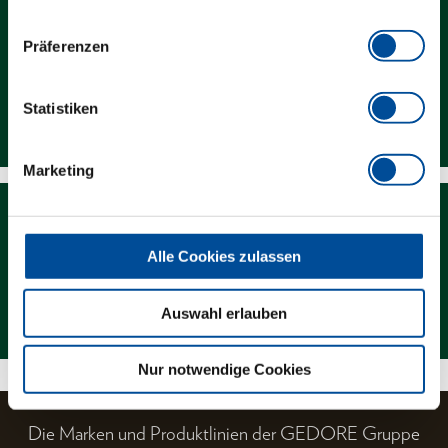
Präferenzen
Statistiken
Downloads
Marketing
Alle Cookies zulassen
Magazin
Auswahl erlauben
Nur notwendige Cookies
Die Marken und Produktlinien der GEDORE Gruppe