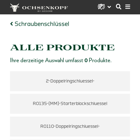
Schraubenschlüssel
ALLE PRODUKTE
Ihre derzeitige Auswahl umfasst
0
Produkte.
2-Doppelringschluessel-
X-
R0135-(MM)-Starterblockschluessel
T
R0110-Doppelringschluessel-