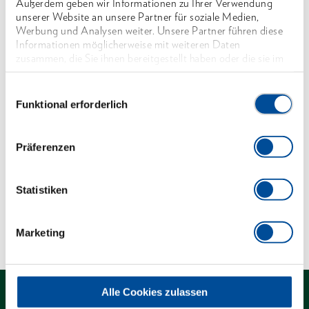
Außerdem geben wir Informationen zu Ihrer Verwendung
Flache Ausführung
unserer Website an unsere Partner für soziale Medien,
Mit dünnwandigen Ringen
Werbung und Analysen weiter. Unsere Partner führen diese
Informationen möglicherweise mit weiteren Daten
UD-Profil
zusammen, die Sie ihnen bereitgestellt haben oder die sie im
Vanadium-Stahl 31CrV3, verchromt
Rahmen Ihrer Nutzung der Dienste gesammelt haben. Unsere
vollständige Datenschutzerklärung finden Sie
hier
*nicht genormt
Einwilligungsauswahl
Funktional erforderlich
Abmessungen und Gewichte
Präferenzen
Lieferumfang
Statistiken
Technische Eigenschaften
Marketing
Alle Cookies zulassen