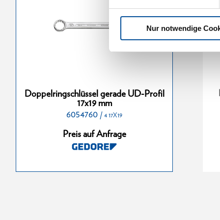
Nur notwendige Cook
ssel gerade
Doppelringschlüssel gerade
Doppelringschlüssel gerade UD-Profil
1x46 mm
UD-Profil 46x50 mm
17x19 mm
6054760
6056620
/
/
4 17X19
4 41X46
4 46X50
Preis auf Anfrage
nfrage
Preis auf Anfrage