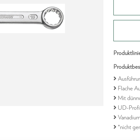
Produktlini
Produktbes
Ausführu
Flache A
Mit dünn
UD-Profi
Vanadium
*nicht g