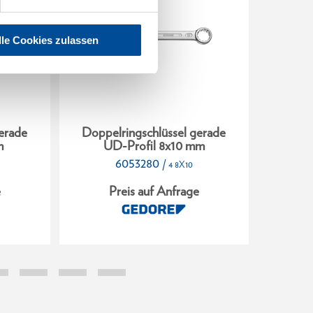
lle Cookies zulassen
erade
Doppelringschlüssel gerade
Doppe
m
UD-Profil 8x10 mm
UD
6053280
/
4 8X10
e
Preis auf Anfrage
P