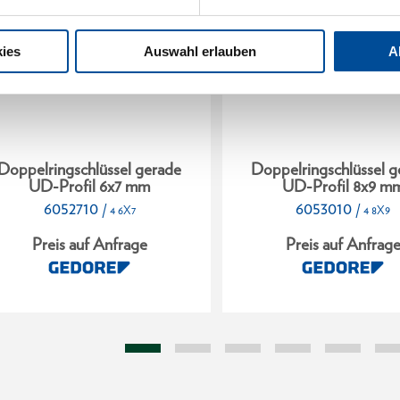
ies
Auswahl erlauben
A
Doppelringschlüssel gerade
Doppelringschlüssel g
UD-Profil 6x7 mm
UD-Profil 8x9 m
6052710
6053010
/
/
4 6X7
4 8X9
Preis auf Anfrage
Preis auf Anfrag