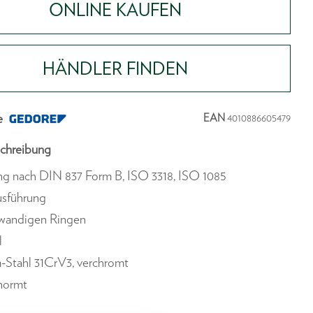
ONLINE KAUFEN
HÄNDLER FINDEN
e
EAN
4010886605479
chreibung
ng nach DIN 837 Form B, ISO 3318, ISO 1085
usführung
wandigen Ringen
l
-Stahl 31CrV3, verchromt
enormt