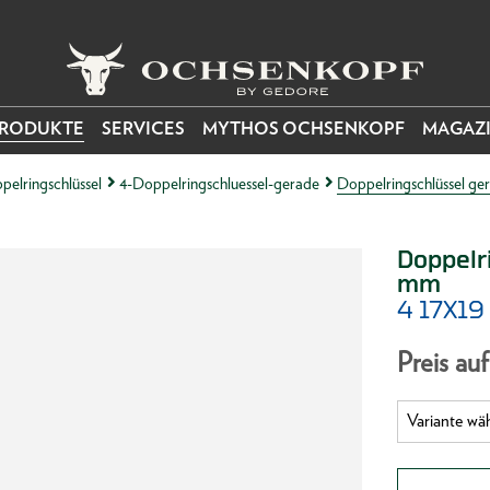
RODUKTE
SERVICES
MYTHOS OCHSENKOPF
MAGAZ
pelringschlüssel
4-Doppelringschluessel-gerade
Doppelringschlüssel ge
Doppelr
mm
4 17X19
Preis au