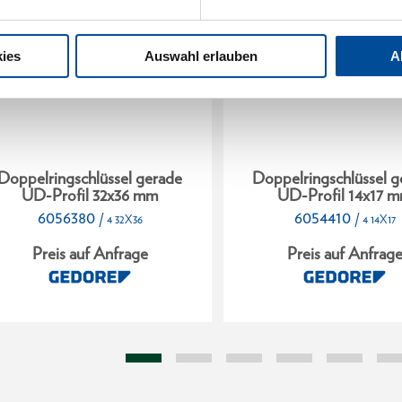
ies
Auswahl erlauben
A
Doppelringschlüssel gerade
Doppelringschlüssel g
UD-Profil 32x36 mm
UD-Profil 14x17 
6056380
6054410
/
/
4 32X36
4 14X17
Preis auf Anfrage
Preis auf Anfrag