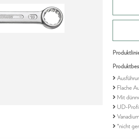
Produktlini
Produktbes
Ausführu
Flache A
Mit dünn
UD-Profi
Vanadium
*nicht g