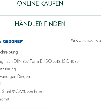
ONLINE KAUFEN
HÄNDLER FINDEN
e
EAN
4010886605554
chreibung
ng nach DIN 837 Form B, ISO 3318, ISO 1085
usführung
wandigen Ringen
l
-Stahl 31CrV3, verchromt
enormt