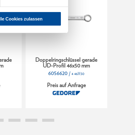
lle Cookies zulassen
erade
Doppelringschlüssel gerade
Doppe
mm
UD-Profil 46x50 mm
UD
6056620
/
4 46X50
e
Preis auf Anfrage
P