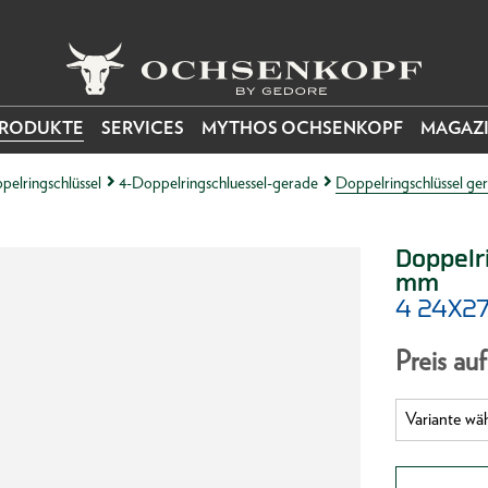
RODUKTE
SERVICES
MYTHOS OCHSENKOPF
MAGAZ
pelringschlüssel
4-Doppelringschluessel-gerade
Doppelringschlüssel ge
Doppelr
mm
4 24X2
Preis au