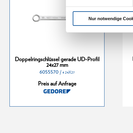
Nur notwendige Cook
ssel gerade
Doppelringschlüssel gerade
Doppelringschlüssel gerade UD-Profil
6x7 mm
UD-Profil 17x19 mm
24x27 mm
6055570
6054760
/
/
4 24X27
4 6X7
4 17X19
Preis auf Anfrage
nfrage
Preis auf Anfrage