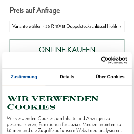
Preis auf Anfrage
ONLINE KAUFEN
HÄNDLER FINDEN
Zustimmung
Details
Über Cookies
Produktlinie
EAN
4010886621080
Wir verwenden
Cookies
Produktbeschreibung
Wir verwenden Cookies, um Inhalte und Anzeigen zu
Ausführung nach DIN 896, Form B, ISO 2236, ISO
personalisieren, Funktionen für soziale Medien anbieten zu
1085
können und die Zugriffe auf unsere Website zu analysieren.