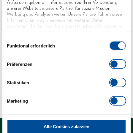
Außerdem geben wir Informationen zu Ihrer Verwendung
Mit Hohlschaft, aus Stahlrohr, DIN 2391 nahtlos,
unserer Website an unsere Partner für soziale Medien,
gehärtet, aus Werkstoff C35, verchromt
Werbung und Analysen weiter. Unsere Partner führen diese
Informationen möglicherweise mit weiteren Daten
Mit Bohrung für Drehstifte No. 26 D und No. 26
zusammen, die Sie ihnen bereitgestellt haben oder die sie im
RS (bitte separat bestellen)
Rahmen Ihrer Nutzung der Dienste gesammelt haben. Unsere
vollständige Datenschutzerklärung finden Sie
hier
Einwilligungsauswahl
*nicht genormt
Funktional erforderlich
Abmessungen und Gewichte
Präferenzen
Lieferumfang
Statistiken
Technische Eigenschaften
Marketing
Alle Cookies zulassen