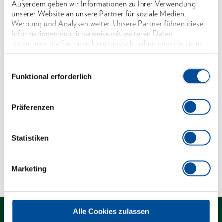
Außerdem geben wir Informationen zu Ihrer Verwendung
Mit Hohlschaft, aus Stahlrohr, DIN 2391 nahtlos,
unserer Website an unsere Partner für soziale Medien,
gehärtet, aus Werkstoff C35, verchromt
Werbung und Analysen weiter. Unsere Partner führen diese
Informationen möglicherweise mit weiteren Daten
Mit Bohrung für Drehstifte No. 26 D und No. 26
zusammen, die Sie ihnen bereitgestellt haben oder die sie im
RS (bitte separat bestellen)
Rahmen Ihrer Nutzung der Dienste gesammelt haben. Unsere
vollständige Datenschutzerklärung finden Sie
hier
Einwilligungsauswahl
*nicht genormt
Funktional erforderlich
Abmessungen und Gewichte
Präferenzen
Lieferumfang
Statistiken
Technische Eigenschaften
Marketing
Alle Cookies zulassen