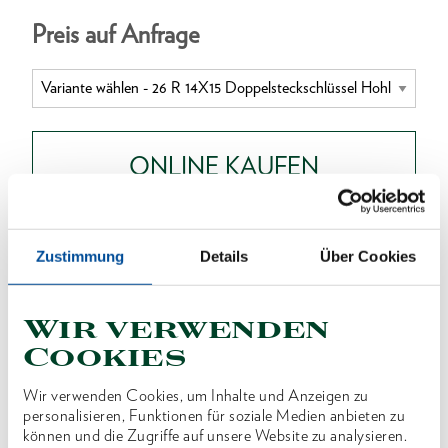
Preis auf Anfrage
ONLINE KAUFEN
HÄNDLER FINDEN
Zustimmung
Details
Über Cookies
Produktlinie
EAN
4010886621134
Wir verwenden
Cookies
Produktbeschreibung
Wir verwenden Cookies, um Inhalte und Anzeigen zu
Ausführung nach DIN 896, Form B, ISO 2236, ISO
personalisieren, Funktionen für soziale Medien anbieten zu
1085
können und die Zugriffe auf unsere Website zu analysieren.