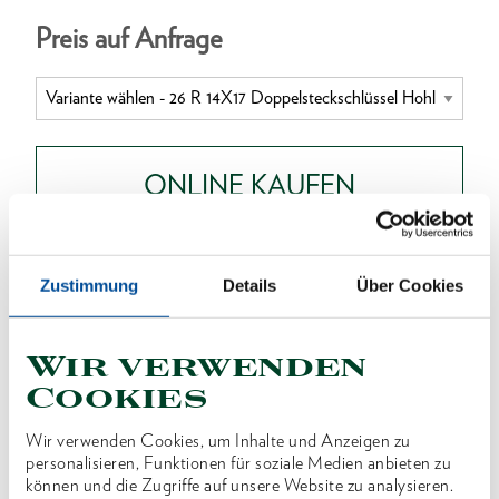
Preis auf Anfrage
ONLINE KAUFEN
HÄNDLER FINDEN
Zustimmung
Details
Über Cookies
Produktlinie
EAN
4010886621158
Wir verwenden
Cookies
Produktbeschreibung
Wir verwenden Cookies, um Inhalte und Anzeigen zu
Ausführung nach DIN 896, Form B, ISO 2236, ISO
personalisieren, Funktionen für soziale Medien anbieten zu
1085
können und die Zugriffe auf unsere Website zu analysieren.