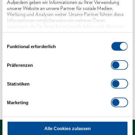
Außerdem geben wir Informationen zu Ihrer Verwendung
Mit Hohlschaft, aus Stahlrohr, DIN 2391 nahtlos,
unserer Website an unsere Partner für soziale Medien,
gehärtet, aus Werkstoff C35, verchromt
Werbung und Analysen weiter. Unsere Partner führen diese
Informationen möglicherweise mit weiteren Daten
Mit Bohrung für Drehstifte No. 26 D und No. 26
zusammen, die Sie ihnen bereitgestellt haben oder die sie im
RS (bitte separat bestellen)
Rahmen Ihrer Nutzung der Dienste gesammelt haben. Unsere
vollständige Datenschutzerklärung finden Sie
hier
Einwilligungsauswahl
*nicht genormt
Funktional erforderlich
Abmessungen und Gewichte
Präferenzen
Lieferumfang
Statistiken
Technische Eigenschaften
Marketing
Alle Cookies zulassen