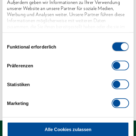
Außerdem geben wir Informationen zu Ihrer Verwendung
Mit Hohlschaft, aus Stahlrohr, DIN 2391 nahtlos,
unserer Website an unsere Partner für soziale Medien,
gehärtet, aus Werkstoff C35, verchromt
Werbung und Analysen weiter. Unsere Partner führen diese
Informationen möglicherweise mit weiteren Daten
Mit Bohrung für Drehstifte No. 26 D und No. 26
zusammen, die Sie ihnen bereitgestellt haben oder die sie im
RS (bitte separat bestellen)
Rahmen Ihrer Nutzung der Dienste gesammelt haben. Unsere
vollständige Datenschutzerklärung finden Sie
hier
Einwilligungsauswahl
*nicht genormt
Funktional erforderlich
Abmessungen und Gewichte
Präferenzen
Lieferumfang
Statistiken
Technische Eigenschaften
Marketing
Alle Cookies zulassen