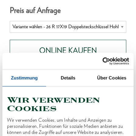
Preis auf Anfrage
ONLINE KAUFEN
HÄNDLER FINDEN
Zustimmung
Details
Über Cookies
Produktlinie
EAN
4010886621189
Wir verwenden
Cookies
Produktbeschreibung
Wir verwenden Cookies, um Inhalte und Anzeigen zu
Ausführung nach DIN 896, Form B, ISO 2236, ISO
personalisieren, Funktionen für soziale Medien anbieten zu
1085
können und die Zugriffe auf unsere Website zu analysieren.