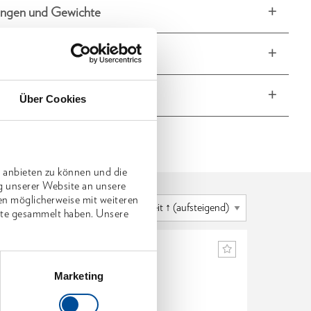
ngen und Gewichte
fang
he Eigenschaften
Über Cookies
 anbieten zu können und die
g unserer Website an unsere
en möglicherweise mit weiteren
nste gesammelt haben. Unsere
Marketing