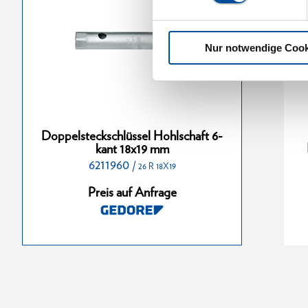
Nur notwendige Cook
chlüssel
Doppelsteckschlüssel
Doppelsteckschlüssel Hohlschaft 6-
nt 13x17 mm
Hohlschaft 6-kant 36x41 mm
kant 18x19 mm
6211960
6213310
/
/
26 R 18X19
6 R 13X17
26 R 36X41
Preis auf Anfrage
nfrage
Preis auf Anfrage