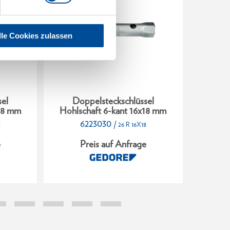
lle Cookies zulassen
el
Doppelsteckschlüssel
Do
x28 mm
Hohlschaft 6-kant 16x18 mm
Hohls
6223030
/
8
26 R 16X18
e
Preis auf Anfrage
P