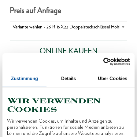
Preis auf Anfrage
ONLINE KAUFEN
HÄNDLER FINDEN
Zustimmung
Details
Über Cookies
Produktlinie
EAN
4010886621219
Wir verwenden
Cookies
Produktbeschreibung
Wir verwenden Cookies, um Inhalte und Anzeigen zu
Ausführung nach DIN 896, Form B, ISO 2236, ISO
personalisieren, Funktionen für soziale Medien anbieten zu
1085
können und die Zugriffe auf unsere Website zu analysieren.