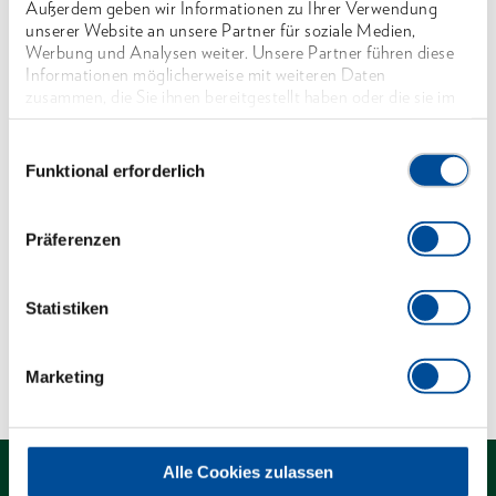
Außerdem geben wir Informationen zu Ihrer Verwendung
Mit Hohlschaft, aus Stahlrohr, DIN 2391 nahtlos,
unserer Website an unsere Partner für soziale Medien,
gehärtet, aus Werkstoff C35, verchromt
Werbung und Analysen weiter. Unsere Partner führen diese
Informationen möglicherweise mit weiteren Daten
Mit Bohrung für Drehstifte No. 26 D und No. 26
zusammen, die Sie ihnen bereitgestellt haben oder die sie im
RS (bitte separat bestellen)
Rahmen Ihrer Nutzung der Dienste gesammelt haben. Unsere
vollständige Datenschutzerklärung finden Sie
hier
Einwilligungsauswahl
*nicht genormt
Funktional erforderlich
Abmessungen und Gewichte
Präferenzen
Lieferumfang
Statistiken
Technische Eigenschaften
Marketing
Alle Cookies zulassen