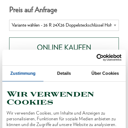
Preis auf Anfrage
ONLINE KAUFEN
HÄNDLER FINDEN
Zustimmung
Details
Über Cookies
Produktlinie
EAN
4010886621257
Wir verwenden
Cookies
Produktbeschreibung
Wir verwenden Cookies, um Inhalte und Anzeigen zu
Ausführung nach DIN 896, Form B, ISO 2236, ISO
personalisieren, Funktionen für soziale Medien anbieten zu
1085
können und die Zugriffe auf unsere Website zu analysieren.