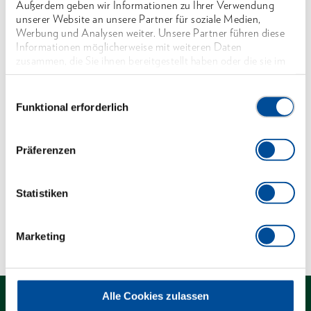
Außerdem geben wir Informationen zu Ihrer Verwendung
Mit Hohlschaft, aus Stahlrohr, DIN 2391 nahtlos,
unserer Website an unsere Partner für soziale Medien,
gehärtet, aus Werkstoff C35, verchromt
Werbung und Analysen weiter. Unsere Partner führen diese
Informationen möglicherweise mit weiteren Daten
Mit Bohrung für Drehstifte No. 26 D und No. 26
zusammen, die Sie ihnen bereitgestellt haben oder die sie im
RS (bitte separat bestellen)
Rahmen Ihrer Nutzung der Dienste gesammelt haben. Unsere
vollständige Datenschutzerklärung finden Sie
hier
Einwilligungsauswahl
*nicht genormt
Funktional erforderlich
Abmessungen und Gewichte
Präferenzen
Lieferumfang
Statistiken
Technische Eigenschaften
Marketing
Alle Cookies zulassen