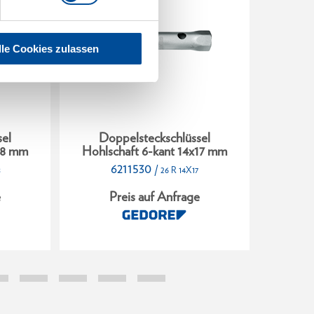
lle Cookies zulassen
el
Doppelsteckschlüssel
Do
x18 mm
Hohlschaft 6-kant 14x17 mm
Hohls
6211530
/
8
26 R 14X17
e
Preis auf Anfrage
P