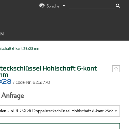
Sprache
IN
lschaft 6-kant 25x28 mm
teckschlüssel Hohlschaft 6-kant
 mm
5X28
/ Code-Nr. 6212770
f Anfrage