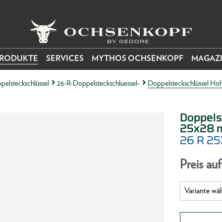
RODUKTE
SERVICES
MYTHOS OCHSENKOPF
MAGAZ
pelsteckschlüssel
26-R-Doppelsteckschluessel-
Doppelsteckschlüssel Hoh
Doppels
25x28
26 R 2
Preis au