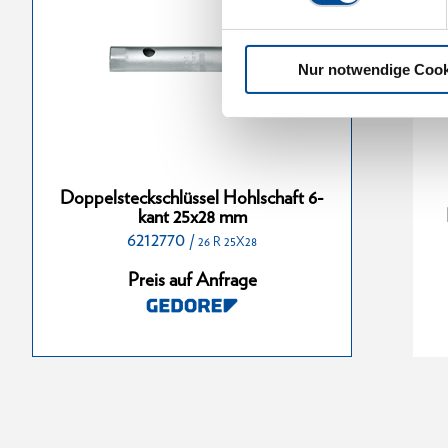
Nur notwendige Cook
chlüssel
Doppelsteckschlüssel
Doppelsteckschlüssel Hohlschaft 6-
nt 13x17 mm
Hohlschaft 6-kant 36x41 mm
kant 25x28 mm
6212770
6213310
/
/
26 R 25X28
6 R 13X17
26 R 36X41
Preis auf Anfrage
nfrage
Preis auf Anfrage