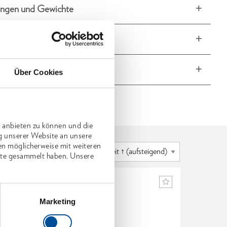
ngen und Gewichte
fang
he Eigenschaften
Über Cookies
 anbieten zu können und die
g unserer Website an unsere
en möglicherweise mit weiteren
nste gesammelt haben. Unsere
Marketing