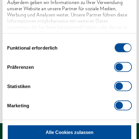
Außerdem geben wir Informationen zu Ihrer Verwendung
Mit Hohlschaft, aus Stahlrohr, DIN 2391 nahtlos,
unserer Website an unsere Partner für soziale Medien,
gehärtet, aus Werkstoff C35, verchromt
Werbung und Analysen weiter. Unsere Partner führen diese
Informationen möglicherweise mit weiteren Daten
Mit Bohrung für Drehstifte No. 26 D und No. 26
zusammen, die Sie ihnen bereitgestellt haben oder die sie im
RS (bitte separat bestellen)
Rahmen Ihrer Nutzung der Dienste gesammelt haben. Unsere
vollständige Datenschutzerklärung finden Sie
hier
Einwilligungsauswahl
*nicht genormt
Funktional erforderlich
Abmessungen und Gewichte
Präferenzen
Lieferumfang
Statistiken
Technische Eigenschaften
Marketing
Alle Cookies zulassen