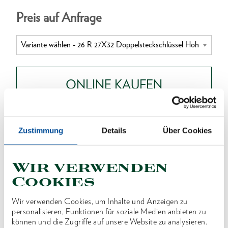
Preis auf Anfrage
ONLINE KAUFEN
HÄNDLER FINDEN
Zustimmung
Details
Über Cookies
Produktlinie
EAN
4010886621295
Wir verwenden
Cookies
Produktbeschreibung
Wir verwenden Cookies, um Inhalte und Anzeigen zu
Ausführung nach DIN 896, Form B, ISO 2236, ISO
personalisieren, Funktionen für soziale Medien anbieten zu
1085
können und die Zugriffe auf unsere Website zu analysieren.