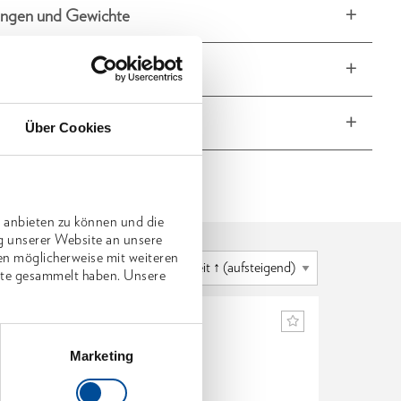
ngen und Gewichte
fang
he Eigenschaften
Über Cookies
 anbieten zu können und die
g unserer Website an unsere
en möglicherweise mit weiteren
nste gesammelt haben. Unsere
Marketing