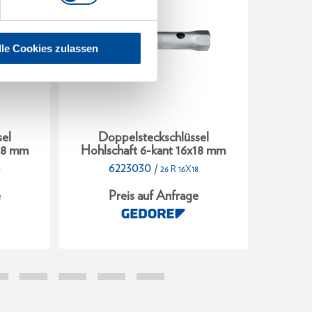
lle Cookies zulassen
el
Doppelsteckschlüssel
Do
x28 mm
Hohlschaft 6-kant 16x18 mm
Hohls
6223030
/
8
26 R 16X18
e
Preis auf Anfrage
P