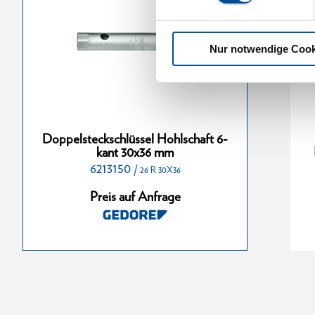
Nur notwendige Cook
chlüssel
Doppelsteckschlüssel
Doppelsteckschlüssel Hohlschaft 6-
nt 13x17 mm
Hohlschaft 6-kant 36x41 mm
kant 30x36 mm
6213150
6213310
/
/
26 R 30X36
6 R 13X17
26 R 36X41
Preis auf Anfrage
nfrage
Preis auf Anfrage