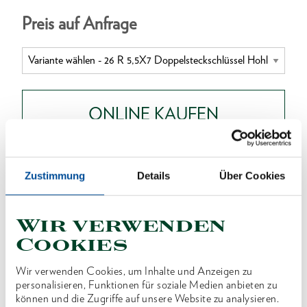
Preis auf Anfrage
ONLINE KAUFEN
HÄNDLER FINDEN
Zustimmung
Details
Über Cookies
Produktlinie
EAN
4010886622285
Wir verwenden
Cookies
Produktbeschreibung
Wir verwenden Cookies, um Inhalte und Anzeigen zu
Ausführung nach DIN 896, Form B, ISO 2236, ISO
personalisieren, Funktionen für soziale Medien anbieten zu
1085
können und die Zugriffe auf unsere Website zu analysieren.