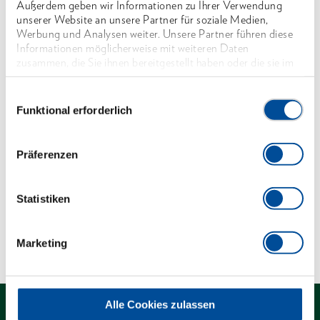
Außerdem geben wir Informationen zu Ihrer Verwendung
Mit Hohlschaft, aus Stahlrohr, DIN 2391 nahtlos,
unserer Website an unsere Partner für soziale Medien,
gehärtet, aus Werkstoff C35, verchromt
Werbung und Analysen weiter. Unsere Partner führen diese
Informationen möglicherweise mit weiteren Daten
Mit Bohrung für Drehstifte No. 26 D und No. 26
zusammen, die Sie ihnen bereitgestellt haben oder die sie im
RS (bitte separat bestellen)
Rahmen Ihrer Nutzung der Dienste gesammelt haben. Unsere
vollständige Datenschutzerklärung finden Sie
hier
Einwilligungsauswahl
*nicht genormt
Funktional erforderlich
Abmessungen und Gewichte
Präferenzen
Lieferumfang
Statistiken
Technische Eigenschaften
Marketing
Alle Cookies zulassen