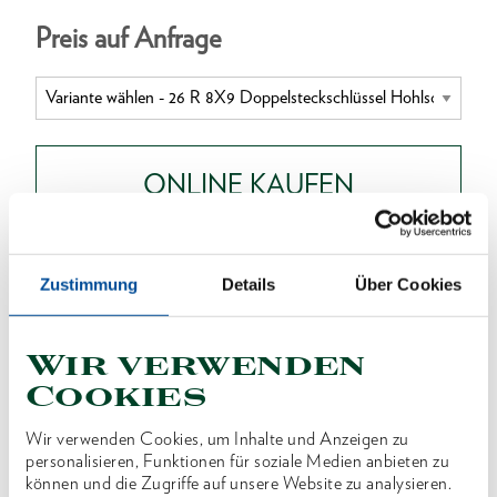
Preis auf Anfrage
ONLINE KAUFEN
HÄNDLER FINDEN
Zustimmung
Details
Über Cookies
Produktlinie
EAN
4010886621028
Wir verwenden
Cookies
Produktbeschreibung
Wir verwenden Cookies, um Inhalte und Anzeigen zu
Ausführung nach DIN 896, Form B, ISO 2236, ISO
personalisieren, Funktionen für soziale Medien anbieten zu
1085
können und die Zugriffe auf unsere Website zu analysieren.