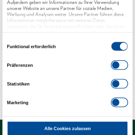
Außerdem geben wir Informationen zu Ihrer Verwendung
Mit Hohlschaft, aus Stahlrohr, DIN 2391 nahtlos,
unserer Website an unsere Partner für soziale Medien,
gehärtet, aus Werkstoff C35, verchromt
Werbung und Analysen weiter. Unsere Partner führen diese
Informationen möglicherweise mit weiteren Daten
Mit Bohrung für Drehstifte No. 26 D und No. 26
zusammen, die Sie ihnen bereitgestellt haben oder die sie im
RS (bitte separat bestellen)
Rahmen Ihrer Nutzung der Dienste gesammelt haben. Unsere
vollständige Datenschutzerklärung finden Sie
hier
Einwilligungsauswahl
*nicht genormt
Funktional erforderlich
Abmessungen und Gewichte
Präferenzen
Lieferumfang
Statistiken
Technische Eigenschaften
Marketing
Alle Cookies zulassen