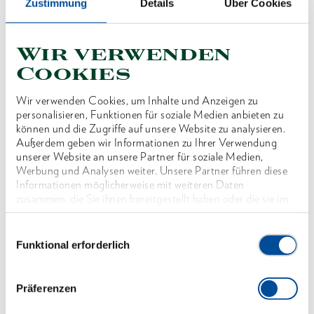
Zustimmung
Details
Über Cookies
Mit gleichen Schlüsselweiten
Chrom-Vanadium-Stahl 31CrV3, verchromt
Blendfreie, mattierte Oberfläche
Wir verwenden
Cookies
Sorgfältig geschmiedet und fachgerecht
verarbeitet
Wir verwenden Cookies, um Inhalte und Anzeigen zu
Ring: gekröpft und 10° abgewinkelt, mit UD-Profil
personalisieren, Funktionen für soziale Medien anbieten zu
können und die Zugriffe auf unsere Website zu analysieren.
für schonende Kraftübertragung, ab SW 1.3/8" 12-
Außerdem geben wir Informationen zu Ihrer Verwendung
kant Ring
unserer Website an unsere Partner für soziale Medien,
Werbung und Analysen weiter. Unsere Partner führen diese
Maul: präzise auf exaktes Nennmaß geschliffen für
Informationen möglicherweise mit weiteren Daten
optimale Kontaktflächen
zusammen, die Sie ihnen bereitgestellt haben oder die sie im
Rahmen Ihrer Nutzung der Dienste gesammelt haben. Unsere
Durch Kraftrippe verstärkter schlanker Schaft an
vollständige Datenschutzerklärung finden Sie
hier
Einwilligungsauswahl
der Maulseite garantiert höchste Drehmomente
Funktional erforderlich
Überbelastung wird durch Verformung angezeigt
Tiefliegende bzw. versenkte Muttern oder
Präferenzen
Schrauben können mit dem gekröpften Ring sicher