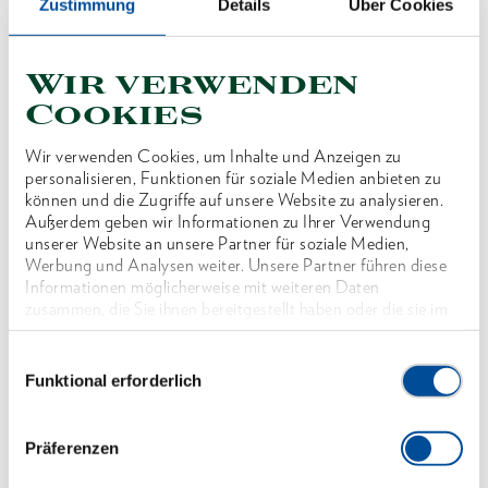
Zustimmung
Details
Über Cookies
Mit gleichen Schlüsselweiten
Chrom-Vanadium-Stahl 31CrV3, verchromt
Blendfreie, mattierte Oberfläche
Wir verwenden
Cookies
Sorgfältig geschmiedet und fachgerecht
verarbeitet
Wir verwenden Cookies, um Inhalte und Anzeigen zu
Ring: gekröpft und 10° abgewinkelt, mit UD-Profil
personalisieren, Funktionen für soziale Medien anbieten zu
können und die Zugriffe auf unsere Website zu analysieren.
für schonende Kraftübertragung, ab SW 1.3/8" 12-
Außerdem geben wir Informationen zu Ihrer Verwendung
kant Ring
unserer Website an unsere Partner für soziale Medien,
Werbung und Analysen weiter. Unsere Partner führen diese
Maul: präzise auf exaktes Nennmaß geschliffen für
Informationen möglicherweise mit weiteren Daten
optimale Kontaktflächen
zusammen, die Sie ihnen bereitgestellt haben oder die sie im
Rahmen Ihrer Nutzung der Dienste gesammelt haben. Unsere
Durch Kraftrippe verstärkter schlanker Schaft an
vollständige Datenschutzerklärung finden Sie
hier
Einwilligungsauswahl
der Maulseite garantiert höchste Drehmomente
Funktional erforderlich
Überbelastung wird durch Verformung angezeigt
Tiefliegende bzw. versenkte Muttern oder
Präferenzen
Schrauben können mit dem gekröpften Ring sicher