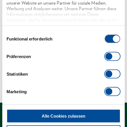
Ringseite abgewinkelt 15°
unserer Website an unsere Partner für soziale Medien,
Werbung und Analysen weiter. Unsere Partner führen diese
Maulstellung 15°
Informationen möglicherweise mit weiteren Daten
Oberfläche matt-satiniert verchromt
zusammen, die Sie ihnen bereitgestellt haben oder die sie im
Rahmen Ihrer Nutzung der Dienste gesammelt haben. Unsere
Chrom-Vanadium-Stahl
vollständige Datenschutzerklärung finden Sie
hier
Einwilligungsauswahl
Funktional erforderlich
Abmessungen und Gewichte
Präferenzen
Lieferumfang
Statistiken
Technische Eigenschaften
Marketing
Alle Cookies zulassen