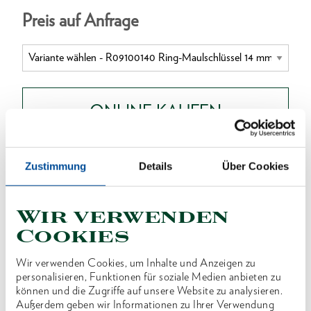
Preis auf Anfrage
ONLINE KAUFEN
HÄNDLER FINDEN
Zustimmung
Details
Über Cookies
Wir verwenden
Produktlinie
EAN
4060833009706
Cookies
Produktbeschreibung
Wir verwenden Cookies, um Inhalte und Anzeigen zu
Ausführung nach DIN 3113, Form A, ISO 3318, ISO
personalisieren, Funktionen für soziale Medien anbieten zu
können und die Zugriffe auf unsere Website zu analysieren.
7738
Außerdem geben wir Informationen zu Ihrer Verwendung