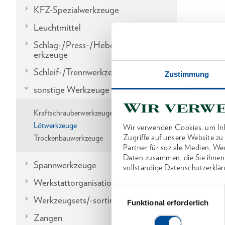
KFZ-Spezialwerkzeuge
Leuchtmittel
Schlag-/Press-/Hebel-/Einbauw
erkzeuge
Schleif-/Trennwerkzeuge
Zustimmung
sonstige Werkzeuge
Wir verw
Kraftschrauberwerkzeuge
Lötwerkzeuge
Wir verwenden Cookies, um Inh
Zugriffe auf unsere Website z
Trockenbauwerkzeuge
Partner für soziale Medien, We
Daten zusammen, die Sie ihnen
Spannwerkzeuge
vollständige Datenschutzerklär
Werkstattorganisation
Einwilligungsauswahl
Werkzeugsets/-sortimente
Funktional erforderlich
Zangen