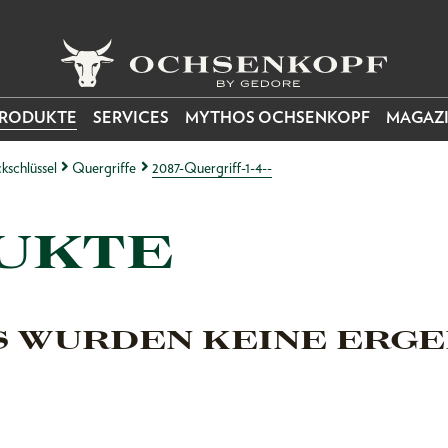
RODUKTE
SERVICES
MYTHOS OCHSENKOPF
MAGAZ
ckschlüssel
Quergriffe
2087-Quergriff-1-4--
UKTE
S WURDEN KEINE ERGE