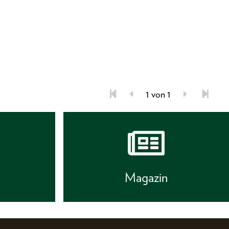
1 von 1
s
Magazin