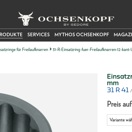
RODUKTE
SERVICES
MYTHOS OCHSENKOPF
MAGAZ
satzringe für Freilaufknarren
31-R-Einsatzring-fuer-Freilaufknarren-12-kan
Einsatzr
mm
31 R 41
Preis au