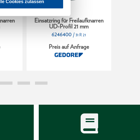
lle Cookies zulassen
knarren
Einsatzring für Freilaufknarren
Einsatz
m
UD-Profil 21 mm
6246400
/
31 R 21
e
Preis auf Anfrage
P