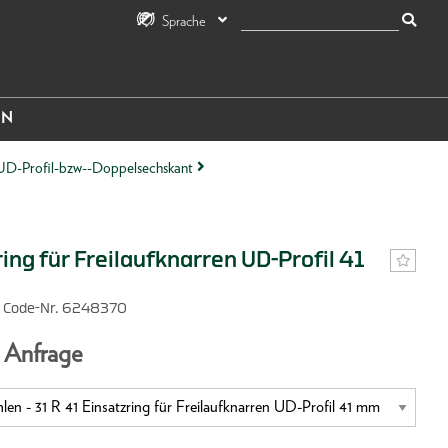
Sprache
IN
t-UD-Profil-bzw--Doppelsechskant
ing für Freilaufknarren UD-Profil 41
/ Code-Nr. 6248370
f Anfrage