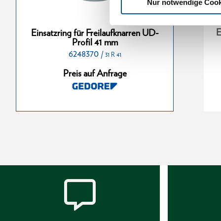
Nur notwendige Cook
eilaufknarren
Einsatzring für Freilaufknarren
E
Einsatzring für Freilaufknarren UD-
 8 mm
UD-Profil 36 mm
Profil 41 mm
6248370
6248020
/
/
/
31 R 41
31 R 8
31 R 36
Preis auf Anfrage
nfrage
Preis auf Anfrage