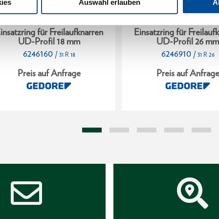
ies
Auswahl erlauben
A
insatzring für Freilaufknarren
Einsatzring für Freilauf
UD-Profil 18 mm
UD-Profil 26 m
6246160
6246910
/
/
31 R 18
31 R 26
Preis auf Anfrage
Preis auf Anfrag