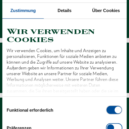
Zustimmung
Details
Über Cookies
Kontakt
Wir verwenden
Cookies
Wir verwenden Cookies, um Inhalte und Anzeigen zu
personalisieren, Funktionen für soziale Medien anbieten zu
können und die Zugriffe auf unsere Website zu analysieren.
Außerdem geben wir Informationen zu Ihrer Verwendung
unserer Website an unsere Partner für soziale Medien,
Händlersuche
Werbung und Analysen weiter. Unsere Partner führen diese
Informationen möglicherweise mit weiteren Daten
zusammen, die Sie ihnen bereitgestellt haben oder die sie im
Rahmen Ihrer Nutzung der Dienste gesammelt haben. Unsere
vollständige Datenschutzerklärung finden Sie
hier
Einwilligungsauswahl
Funktional erforderlich
Präferenzen