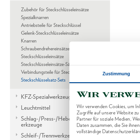
Zubehör für Steckschlüsseleinsätze
Spezialknarren
Antriebsteile für Steckschlüssel
Gelenk-Steckschlüsseleinsätze
Knarren
Schraubendrehereinsätze
Steckschlüsseleinsätze
Steckschlüsseleinsätze-Sätze
Verbindungsteile für Steckschlüssel
Zustimmung
Steckschlüsselsatz-Sets
Wir verw
KFZ-Spezialwerkzeuge
Wir verwenden Cookies, um Inh
Leuchtmittel
Zugriffe auf unsere Website z
Schlag-/Press-/Hebel-/Einbauw
Partner für soziale Medien, We
erkzeuge
Daten zusammen, die Sie ihnen
vollständige Datenschutzerklär
Schleif-/Trennwerkzeuge