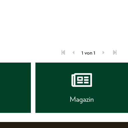
1 von 1
s
Magazin