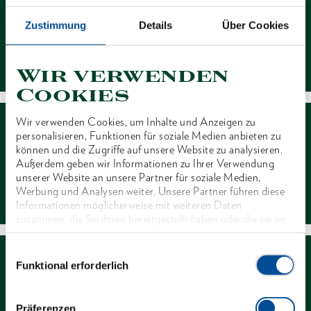
Zustimmung
Details
Über Cookies
Kontakt
Wir verwenden
Cookies
Wir verwenden Cookies, um Inhalte und Anzeigen zu
personalisieren, Funktionen für soziale Medien anbieten zu
können und die Zugriffe auf unsere Website zu analysieren.
Außerdem geben wir Informationen zu Ihrer Verwendung
unserer Website an unsere Partner für soziale Medien,
Händlersuche
Werbung und Analysen weiter. Unsere Partner führen diese
Informationen möglicherweise mit weiteren Daten
zusammen, die Sie ihnen bereitgestellt haben oder die sie im
Rahmen Ihrer Nutzung der Dienste gesammelt haben. Unsere
vollständige Datenschutzerklärung finden Sie
hier
Einwilligungsauswahl
Funktional erforderlich
Präferenzen