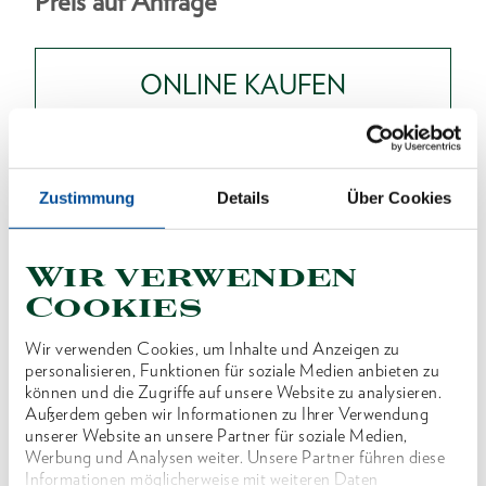
Preis auf Anfrage
ONLINE KAUFEN
HÄNDLER FINDEN
Zustimmung
Details
Über Cookies
Produktlinie
EAN
4010886618073
Wir verwenden
Produktbeschreibung
Cookies
Ausführung nach DIN 3122, ISO 3315
Wir verwenden Cookies, um Inhalte und Anzeigen zu
personalisieren, Funktionen für soziale Medien anbieten zu
Für handbetätigte Steckschlüsseleinsätze mit
können und die Zugriffe auf unsere Website zu analysieren.
Vierkantantrieb nach DIN 3120, ISO 1174, mit
Außerdem geben wir Informationen zu Ihrer Verwendung
unserer Website an unsere Partner für soziale Medien,
Stiftsicherung
Werbung und Analysen weiter. Unsere Partner führen diese
Vanadium-Stahl 31CrV3, verchromt
Informationen möglicherweise mit weiteren Daten