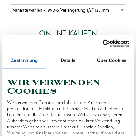
ONLINE KAUFEN
HÄNDLER FINDEN
Zustimmung
Details
Über Cookies
Produktlinie
EAN
4010886614389
Wir verwenden
Cookies
Produktbeschreibung
Wir verwenden Cookies, um Inhalte und Anzeigen zu
Ausführung nach DIN 3123, ISO 3316
personalisieren, Funktionen für soziale Medien anbieten zu
Für handbetätigte Steckschlüsseleinsätze mit
können und die Zugriffe auf unsere Website zu analysieren.
Außerdem geben wir Informationen zu Ihrer Verwendung
Vierkantantrieb nach DIN 3120, ISO 1174, mit
unserer Website an unsere Partner für soziale Medien,
Kugelarretierung
Werbung und Analysen weiter. Unsere Partner führen diese