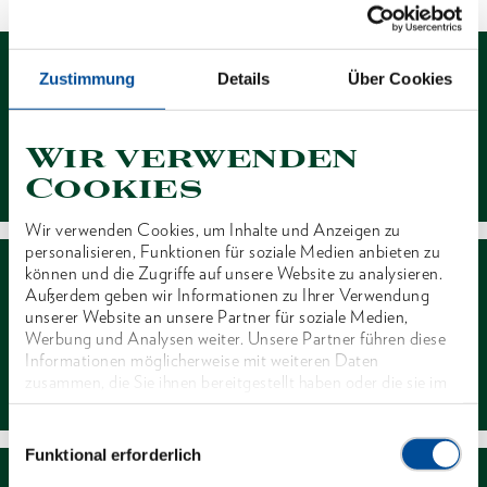
Zustimmung
Details
Über Cookies
Wir verwenden
Kontakt
Cookies
Wir verwenden Cookies, um Inhalte und Anzeigen zu
personalisieren, Funktionen für soziale Medien anbieten zu
können und die Zugriffe auf unsere Website zu analysieren.
Außerdem geben wir Informationen zu Ihrer Verwendung
unserer Website an unsere Partner für soziale Medien,
Werbung und Analysen weiter. Unsere Partner führen diese
Informationen möglicherweise mit weiteren Daten
Händlersuche
zusammen, die Sie ihnen bereitgestellt haben oder die sie im
Rahmen Ihrer Nutzung der Dienste gesammelt haben. Unsere
vollständige Datenschutzerklärung finden Sie
hier
Einwilligungsauswahl
Funktional erforderlich