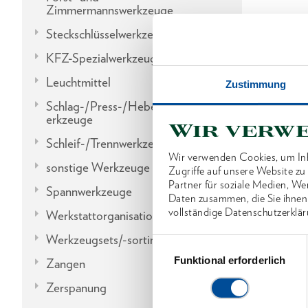
Zimmermannswerkzeuge
Steckschlüsselwerkzeuge
KFZ-Spezialwerkzeuge
Leuchtmittel
Zustimmung
Schlag-/Press-/Hebel-/Einbauw
erkzeuge
Wir verw
Schleif-/Trennwerkzeuge
Wir verwenden Cookies, um Inh
sonstige Werkzeuge
Zugriffe auf unsere Website z
Partner für soziale Medien, We
Spannwerkzeuge
Daten zusammen, die Sie ihnen
vollständige Datenschutzerklär
Werkstattorganisation
Werkzeugsets/-sortimente
Einwilligungsauswahl
Funktional erforderlich
Zangen
Zerspanung