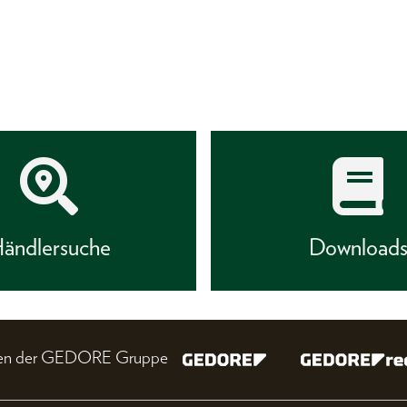
ändlersuche
Download
nien der GEDORE Gruppe