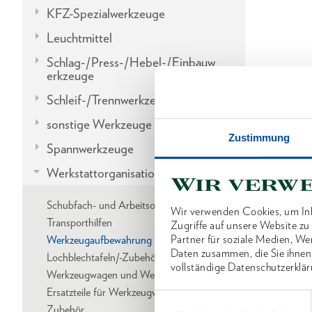
KFZ-Spezialwerkzeuge
Leuchtmittel
Schlag-/Press-/Hebel-/Einbauw
erkzeuge
Schleif-/Trennwerkzeuge
sonstige Werkzeuge
Zustimmung
Spannwerkzeuge
Werkstattorganisation
Wir verw
Schubfach- und Arbeitsorganisation
Wir verwenden Cookies, um Inh
Transporthilfen
Zugriffe auf unsere Website z
Partner für soziale Medien, We
Werkzeugaufbewahrung
Daten zusammen, die Sie ihnen
Lochblechtafeln/-Zubehör
vollständige Datenschutzerklär
Werkzeugwagen und Werkbänke
Ersatzteile für Werkzeugwagen/Werkbänke
Einwilligungsauswahl
Zubehör