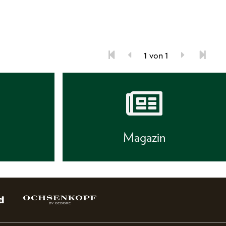
1 von 1
s
Magazin