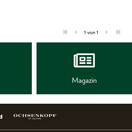
1 von 1
s
Magazin