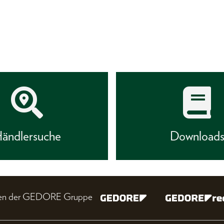
ändlersuche
Download
nien der GEDORE Gruppe