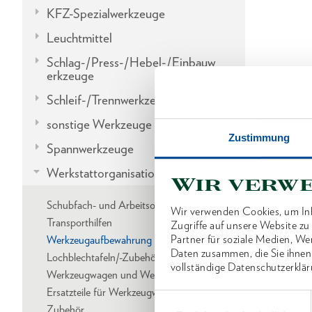
KFZ-Spezialwerkzeuge
Leuchtmittel
Schlag-/Press-/Hebel-/Einbauw
erkzeuge
Schleif-/Trennwerkzeuge
sonstige Werkzeuge
Zustimmung
Spannwerkzeuge
Werkstattorganisation
Wir verw
Schubfach- und Arbeitsorganisation
Wir verwenden Cookies, um Inh
Transporthilfen
Zugriffe auf unsere Website z
Partner für soziale Medien, We
Werkzeugaufbewahrung
Daten zusammen, die Sie ihnen
Lochblechtafeln/-Zubehör
vollständige Datenschutzerklär
Werkzeugwagen und Werkbänke
Ersatzteile für Werkzeugwagen/Werkbänke
Einwilligungsauswahl
Zubehör